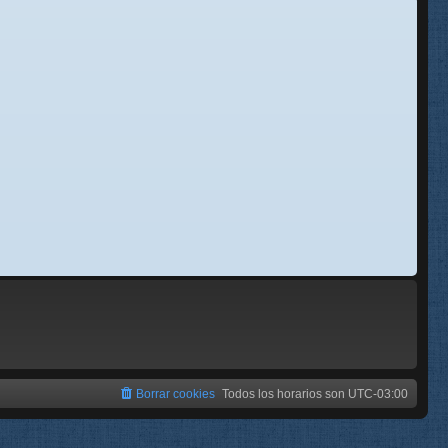
se
e
Borrar cookies
Todos los horarios son
UTC-03:00