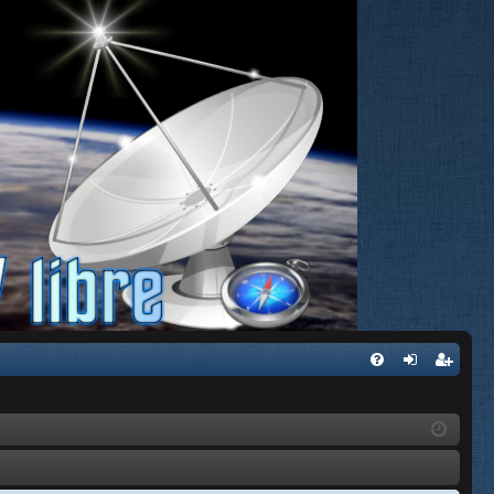
FA
de
eg
Q
nti
ist
fic
ra
ar
rs