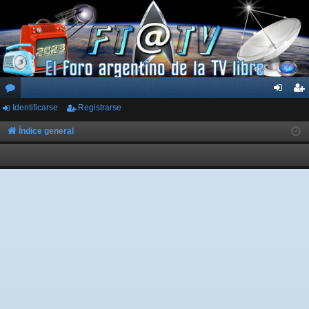
Identificarse
Registrarse
or
de
eg
os
nti
ist
Índice general
fic
ra
ar
rs
se
e