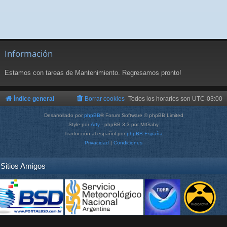
Información
Estamos con tareas de Mantenimiento. Regresamos pronto!
Índice general
Borrar cookies
Todos los horarios son
UTC-03:00
Desarrollado por
phpBB
® Forum Software © phpBB Limited
Style por
Arty
- phpBB 3.3 por MrGaby
Traducción al español por
phpBB España
Privacidad
|
Condiciones
Sitios Amigos