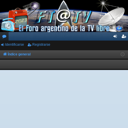
Identificarse
Registrarse
or
de
eg
os
nti
ist
Índice general
fic
ra
ar
rs
se
e