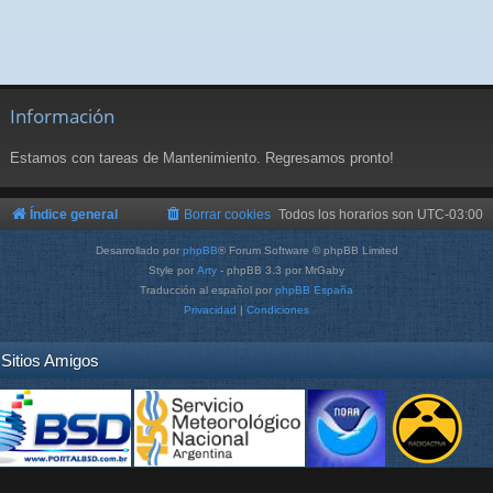
Información
Estamos con tareas de Mantenimiento. Regresamos pronto!
Índice general
Borrar cookies
Todos los horarios son
UTC-03:00
Desarrollado por
phpBB
® Forum Software © phpBB Limited
Style por
Arty
- phpBB 3.3 por MrGaby
Traducción al español por
phpBB España
Privacidad
|
Condiciones
Sitios Amigos