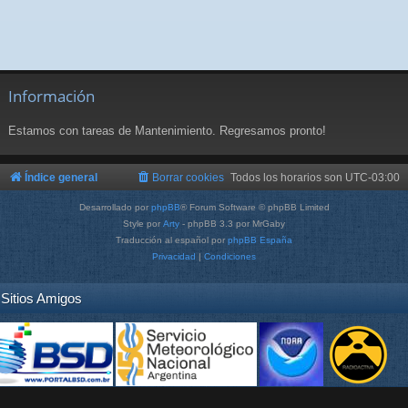
Información
Estamos con tareas de Mantenimiento. Regresamos pronto!
Índice general
Borrar cookies
Todos los horarios son
UTC-03:00
Desarrollado por
phpBB
® Forum Software © phpBB Limited
Style por
Arty
- phpBB 3.3 por MrGaby
Traducción al español por
phpBB España
Privacidad
|
Condiciones
Sitios Amigos