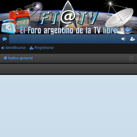
Identificarse
Registrarse
or
de
eg
os
nti
ist
Índice general
fic
ra
ar
rs
se
e