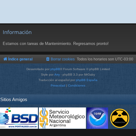
Información
Estamos con tareas de Mantenimiento. Regresamos pronto!
Índice general
Borrar cookies
Todos los horarios son
UTC-03:00
Desarrollado por
phpBB
® Forum Software © phpBB Limited
Style por
Arty
- phpBB 3.3 por MrGaby
Traducción al español por
phpBB España
Privacidad
|
Condiciones
Sitios Amigos