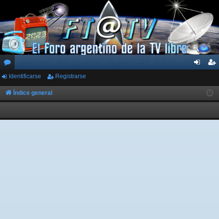
Identificarse
Registrarse
or
de
eg
os
nti
ist
Índice general
fic
ra
ar
rs
se
e