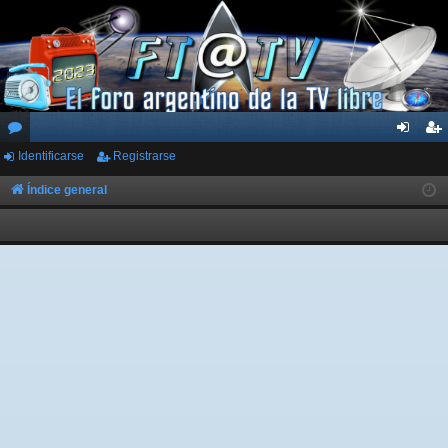
Identificarse
Registrarse
or
de
eg
os
nti
ist
Índice general
fic
ra
ar
rs
se
e