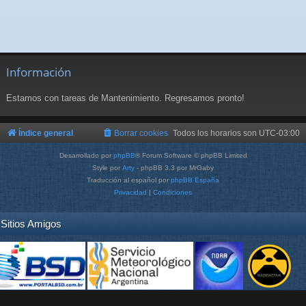
Información
Estamos con tareas de Mantenimiento. Regresamos pronto!
Índice general
Borrar cookies
Todos los horarios son
UTC-03:00
Desarrollado por
phpBB
® Forum Software © phpBB Limited
Style por
Arty
- phpBB 3.3 por MrGaby
Traducción al español por
phpBB España
Privacidad
|
Condiciones
Sitios Amigos