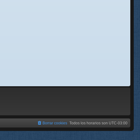
se
e
Borrar cookies
Todos los horarios son
UTC-03:00