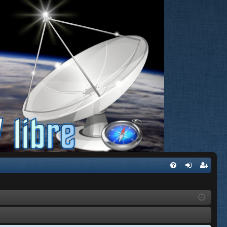
FA
de
eg
Q
nti
ist
fic
ra
ar
rs