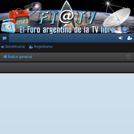
Identificarse
Registrarse
or
de
eg
os
nti
ist
Índice general
fic
ra
ar
rs
se
e