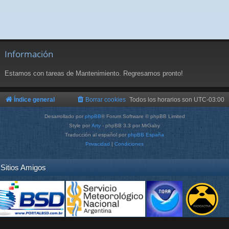
Información
Estamos con tareas de Mantenimiento. Regresamos pronto!
Índice general
Borrar cookies
Todos los horarios son
UTC-03:00
Desarrollado por
phpBB
® Forum Software © phpBB Limited
Style por
Arty
- phpBB 3.3 por MrGaby
Traducción al español por
phpBB España
Privacidad
|
Condiciones
Sitios Amigos