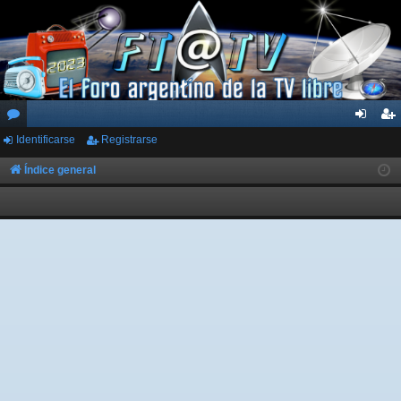
Identificarse
Registrarse
or
de
eg
os
nti
ist
Índice general
fic
ra
ar
rs
se
e