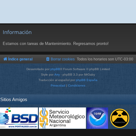
Información
Estamos con tareas de Mantenimiento. Regresamos pronto!
Índice general
Borrar cookies
Todos los horarios son
UTC-03:00
Desarrollado por
phpBB
® Forum Software © phpBB Limited
Style por
Arty
- phpBB 3.3 por MrGaby
Traducción al español por
phpBB España
Privacidad
|
Condiciones
Sitios Amigos