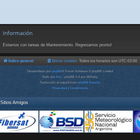
Información
Estamos con tareas de Mantenimiento. Regresamos pronto!
Índice general
Borrar cookies
Todos los horarios son
UTC-03:00
Desarrollado por
phpBB
® Forum Software © phpBB Limited
Style por
Arty
- phpBB 3.3 por MrGaby
Traducción al español por
phpBB España
Privacidad
|
Condiciones
Sitios Amigos