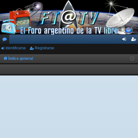
Identificarse
Registrarse
or
de
eg
os
nti
ist
Índice general
fic
ra
ar
rs
se
e