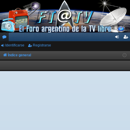
Identificarse
Registrarse
or
de
eg
os
nti
ist
Índice general
fic
ra
ar
rs
se
e