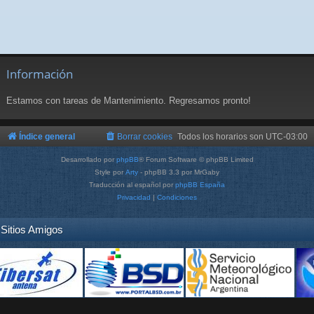
Información
Estamos con tareas de Mantenimiento. Regresamos pronto!
Índice general
Borrar cookies
Todos los horarios son
UTC-03:00
Desarrollado por
phpBB
® Forum Software © phpBB Limited
Style por
Arty
- phpBB 3.3 por MrGaby
Traducción al español por
phpBB España
Privacidad
|
Condiciones
Sitios Amigos