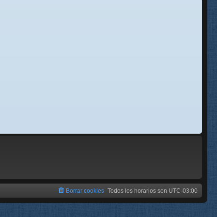
se
e
Borrar cookies
Todos los horarios son
UTC-03:00