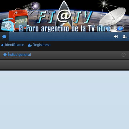
Identificarse
Registrarse
or
de
eg
os
nti
ist
Índice general
fic
ra
ar
rs
se
e