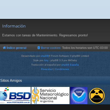
Información
Estamos con tareas de Mantenimiento. Regresamos pronto!
Índice general
Borrar cookies
Todos los horarios son
UTC-03:00
Desarrollado por
phpBB
® Forum Software © phpBB Limited
Style por
Arty
- phpBB 3.3 por MrGaby
Traducción al español por
phpBB España
Privacidad
|
Condiciones
Sitios Amigos