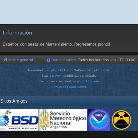
Información
Estamos con tareas de Mantenimiento. Regresamos pronto!
Índice general
Borrar cookies
Todos los horarios son
UTC-03:00
Desarrollado por
phpBB
® Forum Software © phpBB Limited
Style por
Arty
- phpBB 3.3 por MrGaby
Traducción al español por
phpBB España
Privacidad
|
Condiciones
Sitios Amigos