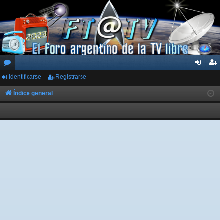
Identificarse
Registrarse
or
de
eg
os
nti
ist
Índice general
fic
ra
ar
rs
se
e