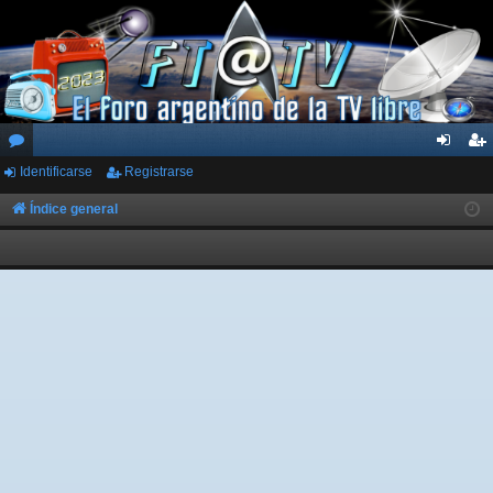
Identificarse
Registrarse
or
de
eg
os
nti
ist
Índice general
fic
ra
ar
rs
se
e