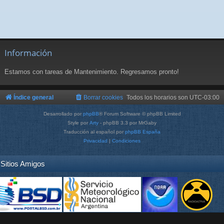
Información
Estamos con tareas de Mantenimiento. Regresamos pronto!
Índice general
Borrar cookies
Todos los horarios son
UTC-03:00
Desarrollado por
phpBB
® Forum Software © phpBB Limited
Style por
Arty
- phpBB 3.3 por MrGaby
Traducción al español por
phpBB España
Privacidad
|
Condiciones
Sitios Amigos