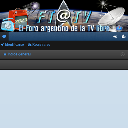
Identificarse
Registrarse
or
de
eg
os
nti
ist
Índice general
fic
ra
ar
rs
se
e