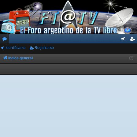
Identificarse
Registrarse
or
de
eg
os
nti
ist
Índice general
fic
ra
ar
rs
se
e