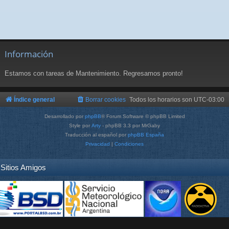
Información
Estamos con tareas de Mantenimiento. Regresamos pronto!
Índice general
Borrar cookies
Todos los horarios son
UTC-03:00
Desarrollado por
phpBB
® Forum Software © phpBB Limited
Style por
Arty
- phpBB 3.3 por MrGaby
Traducción al español por
phpBB España
Privacidad
|
Condiciones
Sitios Amigos