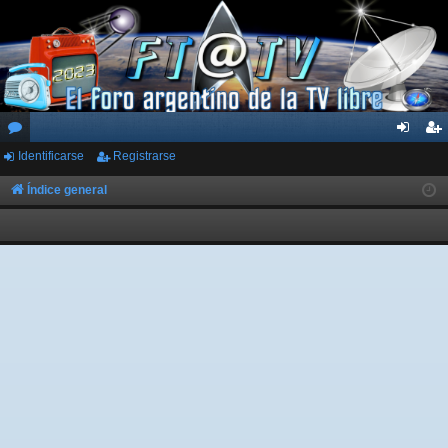
Identificarse
Registrarse
or
de
eg
os
nti
ist
Índice general
fic
ra
ar
rs
se
e