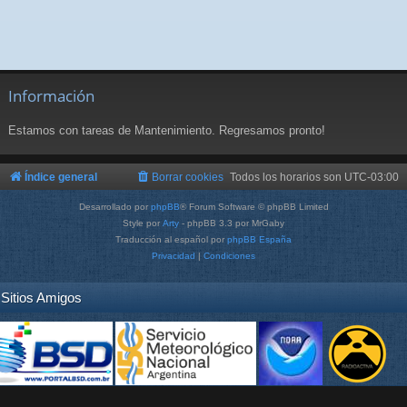
Información
Estamos con tareas de Mantenimiento. Regresamos pronto!
Índice general
Borrar cookies
Todos los horarios son
UTC-03:00
Desarrollado por
phpBB
® Forum Software © phpBB Limited
Style por
Arty
- phpBB 3.3 por MrGaby
Traducción al español por
phpBB España
Privacidad
|
Condiciones
Sitios Amigos