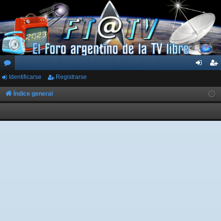
Identificarse
Registrarse
or
de
eg
os
nti
ist
Índice general
fic
ra
ar
rs
se
e