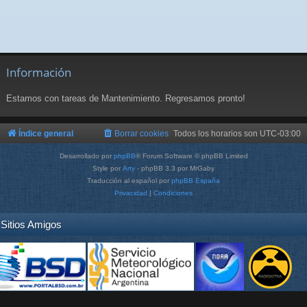
Información
Estamos con tareas de Mantenimiento. Regresamos pronto!
Índice general
Borrar cookies
Todos los horarios son
UTC-03:00
Desarrollado por
phpBB
® Forum Software © phpBB Limited
Style por
Arty
- phpBB 3.3 por MrGaby
Traducción al español por
phpBB España
Privacidad
|
Condiciones
Sitios Amigos