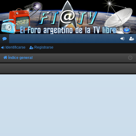
Identificarse
Registrarse
or
de
eg
os
nti
ist
Índice general
fic
ra
ar
rs
se
e