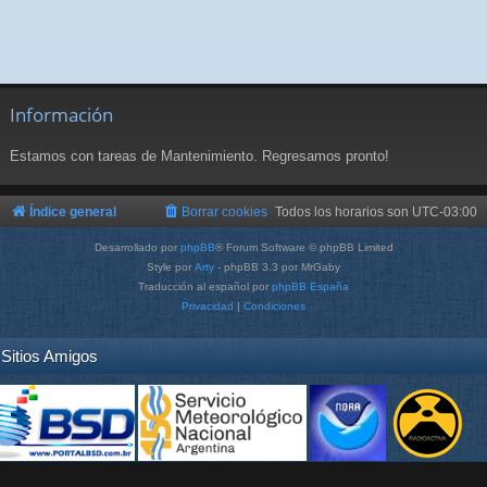
Información
Estamos con tareas de Mantenimiento. Regresamos pronto!
Índice general
Borrar cookies
Todos los horarios son
UTC-03:00
Desarrollado por
phpBB
® Forum Software © phpBB Limited
Style por
Arty
- phpBB 3.3 por MrGaby
Traducción al español por
phpBB España
Privacidad
|
Condiciones
Sitios Amigos