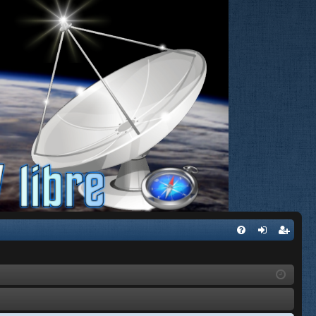
FA
de
eg
Q
nti
ist
fic
ra
ar
rs