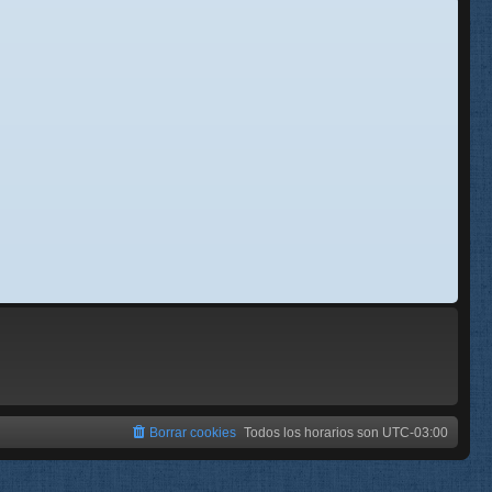
se
e
Borrar cookies
Todos los horarios son
UTC-03:00