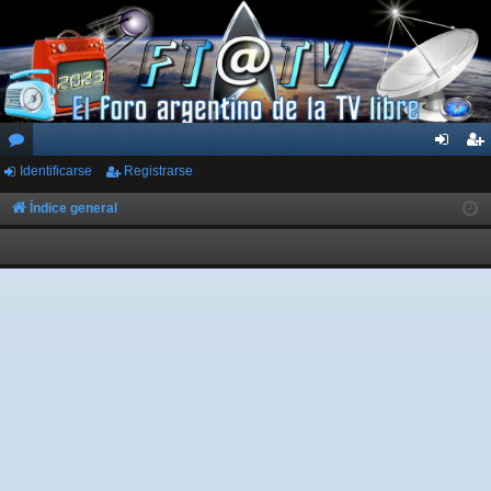
Identificarse
Registrarse
or
de
eg
os
nti
ist
Índice general
fic
ra
ar
rs
se
e