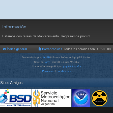
Información
Estamos con tareas de Mantenimiento. Regresamos pronto!
Índice general
Borrar cookies
Todos los horarios son
UTC-03:00
Desarrollado por
phpBB
® Forum Software © phpBB Limited
Style por
Arty
- phpBB 3.3 por MrGaby
Traducción al español por
phpBB España
Privacidad
|
Condiciones
Sitios Amigos