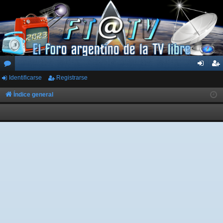
Identificarse
Registrarse
or
de
eg
os
nti
ist
Índice general
fic
ra
ar
rs
se
e