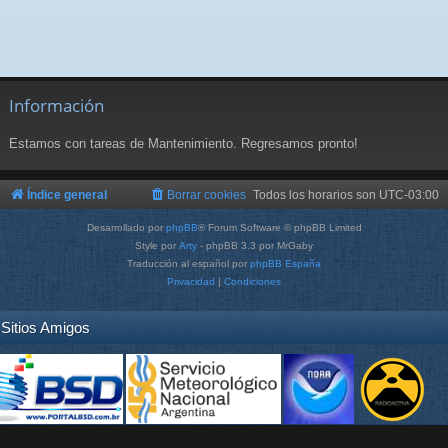
Información
Estamos con tareas de Mantenimiento. Regresamos pronto!
Índice general
Borrar cookies
Todos los horarios son
UTC-03:00
Desarrollado por
phpBB
® Forum Software © phpBB Limited
Style por
Arty
- phpBB 3.3 por MrGaby
Traducción al español por
phpBB España
Privacidad
|
Condiciones
Sitios Amigos