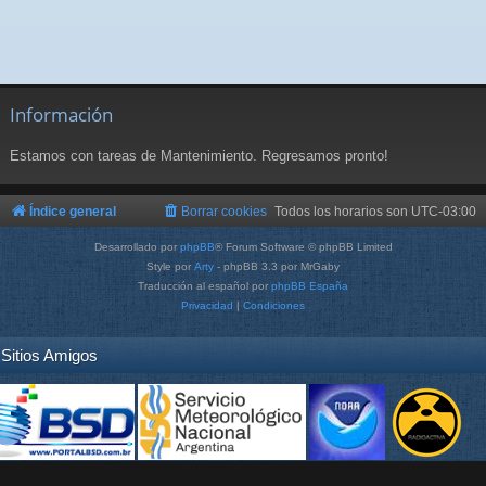
Información
Estamos con tareas de Mantenimiento. Regresamos pronto!
Índice general
Borrar cookies
Todos los horarios son
UTC-03:00
Desarrollado por
phpBB
® Forum Software © phpBB Limited
Style por
Arty
- phpBB 3.3 por MrGaby
Traducción al español por
phpBB España
Privacidad
|
Condiciones
Sitios Amigos