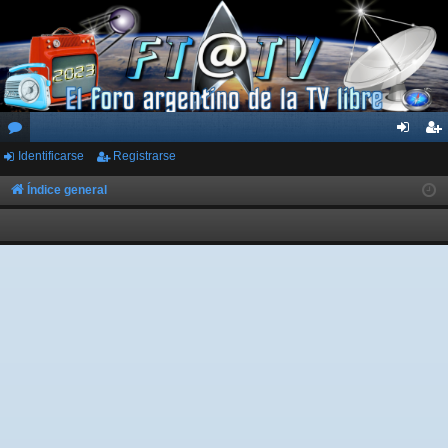
Identificarse
Registrarse
or
de
eg
os
nti
ist
Índice general
fic
ra
ar
rs
se
e