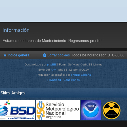
Información
Estamos con tareas de Mantenimiento. Regresamos pronto!
Índice general
Borrar cookies
Todos los horarios son
UTC-03:00
Desarrollado por
phpBB
® Forum Software © phpBB Limited
Style por
Arty
- phpBB 3.3 por MrGaby
Traducción al español por
phpBB España
Privacidad
|
Condiciones
Sitios Amigos