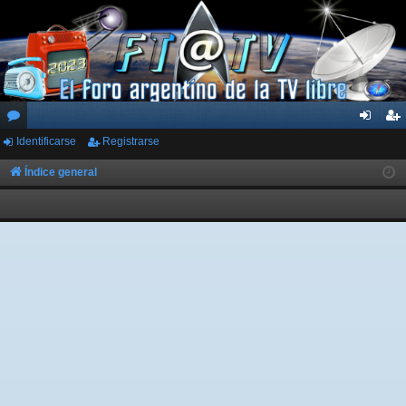
Identificarse
Registrarse
or
de
eg
os
nti
ist
Índice general
fic
ra
ar
rs
se
e