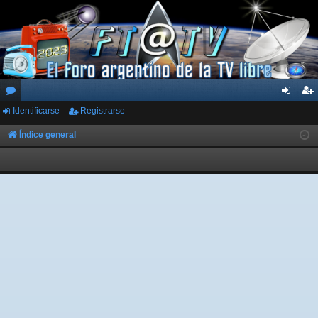
Identificarse
Registrarse
or
de
eg
os
nti
ist
Índice general
fic
ra
ar
rs
se
e