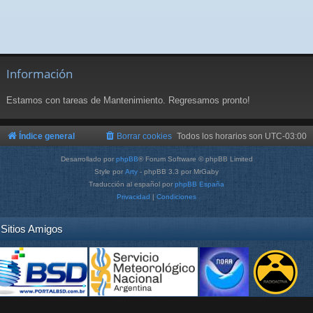
Información
Estamos con tareas de Mantenimiento. Regresamos pronto!
Índice general
Borrar cookies
Todos los horarios son
UTC-03:00
Desarrollado por
phpBB
® Forum Software © phpBB Limited
Style por
Arty
- phpBB 3.3 por MrGaby
Traducción al español por
phpBB España
Privacidad
|
Condiciones
Sitios Amigos