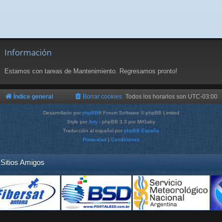
Información
Estamos con tareas de Mantenimiento. Regresamos pronto!
Índice general
Borrar cookies
Todos los horarios son
UTC-03:00
Desarrollado por
phpBB
® Forum Software © phpBB Limited
Style por
Arty
- phpBB 3.3 por MrGaby
Traducción al español por
phpBB España
Privacidad
|
Condiciones
Sitios Amigos