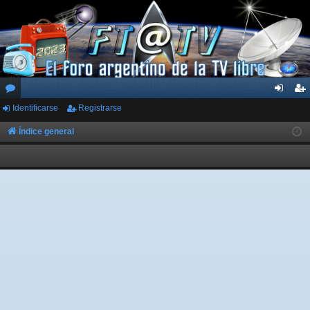
Identificarse
Registrarse
or
de
eg
os
nti
ist
Índice general
fic
ra
ar
rs
se
e