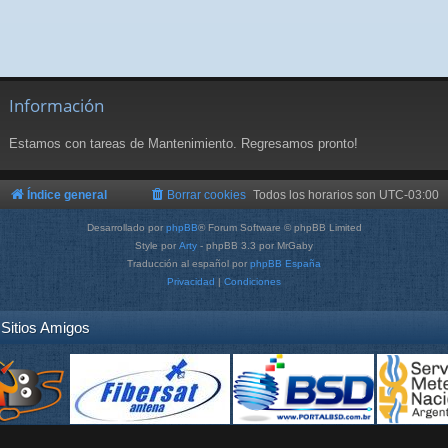
Información
Estamos con tareas de Mantenimiento. Regresamos pronto!
Índice general
Borrar cookies
Todos los horarios son
UTC-03:00
Desarrollado por
phpBB
® Forum Software © phpBB Limited
Style por
Arty
- phpBB 3.3 por MrGaby
Traducción al español por
phpBB España
Privacidad
|
Condiciones
Sitios Amigos