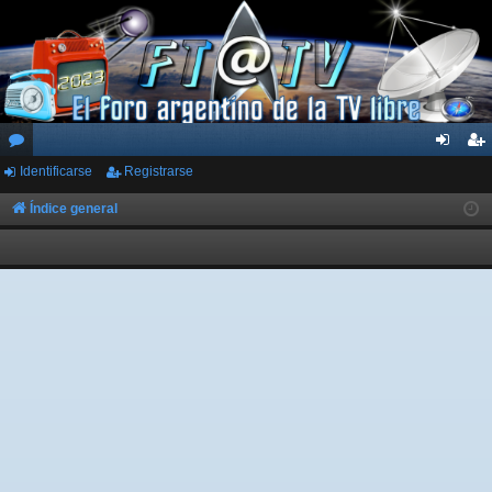
Identificarse
Registrarse
or
de
eg
os
nti
ist
Índice general
fic
ra
ar
rs
se
e