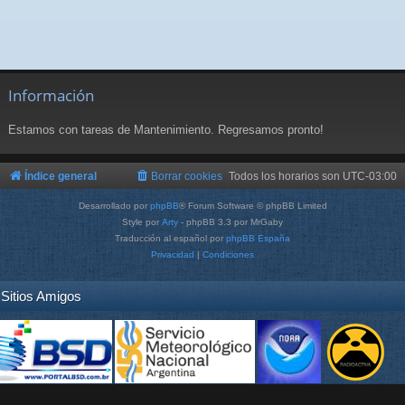
Información
Estamos con tareas de Mantenimiento. Regresamos pronto!
Índice general
Borrar cookies
Todos los horarios son
UTC-03:00
Desarrollado por
phpBB
® Forum Software © phpBB Limited
Style por
Arty
- phpBB 3.3 por MrGaby
Traducción al español por
phpBB España
Privacidad
|
Condiciones
Sitios Amigos