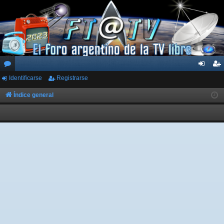
Identificarse
Registrarse
or
de
eg
os
nti
ist
Índice general
fic
ra
ar
rs
se
e