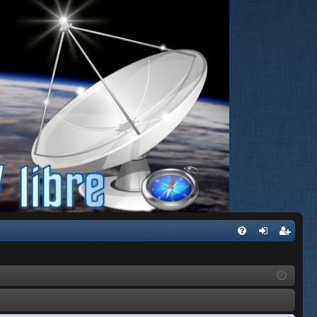
FA
de
eg
Q
nti
ist
fic
ra
ar
rs