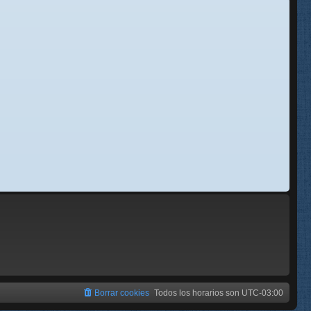
se
e
Borrar cookies
Todos los horarios son
UTC-03:00