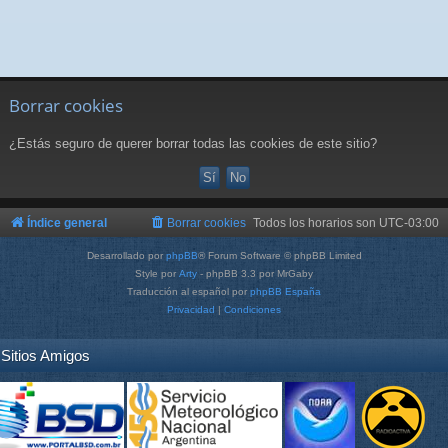
Borrar cookies
¿Estás seguro de querer borrar todas las cookies de este sitio?
Índice general
Borrar cookies
Todos los horarios son
UTC-03:00
Desarrollado por
phpBB
® Forum Software © phpBB Limited
Style por
Arty
- phpBB 3.3 por MrGaby
Traducción al español por
phpBB España
Privacidad
|
Condiciones
Sitios Amigos