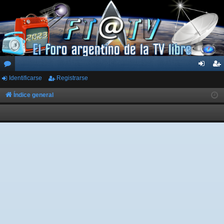
Identificarse
Registrarse
or
de
eg
os
nti
ist
Índice general
fic
ra
ar
rs
se
e