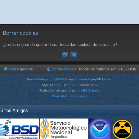
Borrar cookies
¿Estás seguro de querer borrar todas las cookies de este sitio?
Índice general
Borrar cookies
Todos los horarios son
UTC-03:00
Desarrollado por
phpBB
® Forum Software © phpBB Limited
Style por
Arty
- phpBB 3.3 por MrGaby
Traducción al español por
phpBB España
Privacidad
|
Condiciones
Sitios Amigos