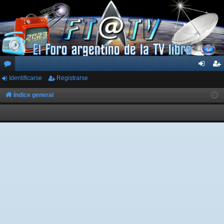
Identificarse
Registrarse
or
de
eg
os
nti
ist
Índice general
fic
ra
ar
rs
se
e