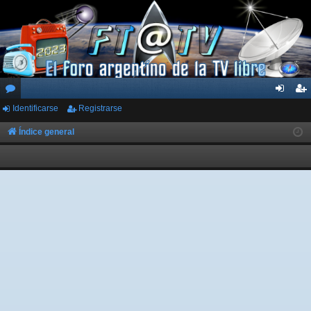
Identificarse
Registrarse
or
de
eg
os
nti
ist
Índice general
fic
ra
ar
rs
se
e