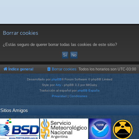
Borrar cookies
¿Estás seguro de querer borrar todas las cookies de este sitio?
Índice general
Borrar cookies
Todos los horarios son
UTC-03:00
Desarrollado por
phpBB
® Forum Software © phpBB Limited
Style por
Arty
- phpBB 3.3 por MrGaby
Traducción al español por
phpBB España
Privacidad
|
Condiciones
Sitios Amigos