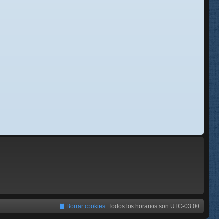
se
e
Borrar cookies
Todos los horarios son
UTC-03:00