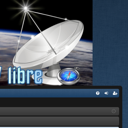
FA
de
eg
Q
nti
ist
fic
ra
ar
rs