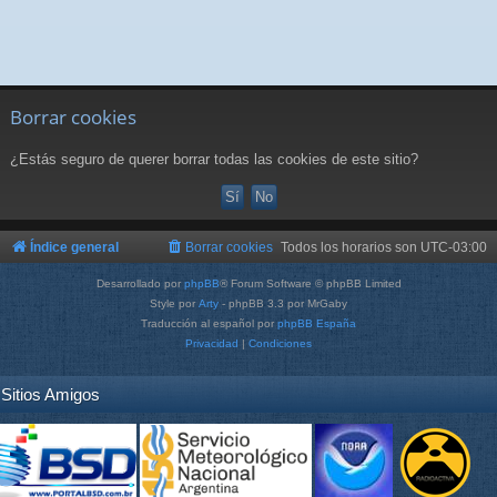
Borrar cookies
¿Estás seguro de querer borrar todas las cookies de este sitio?
Índice general
Borrar cookies
Todos los horarios son
UTC-03:00
Desarrollado por
phpBB
® Forum Software © phpBB Limited
Style por
Arty
- phpBB 3.3 por MrGaby
Traducción al español por
phpBB España
Privacidad
|
Condiciones
Sitios Amigos