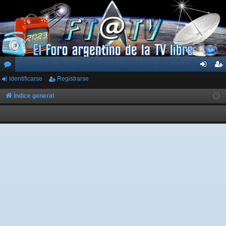
Identificarse
Registrarse
or
de
eg
os
nti
ist
Índice general
fic
ra
ar
rs
se
e