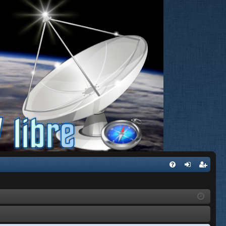
FA
de
eg
Q
nti
ist
fic
ra
ar
rs