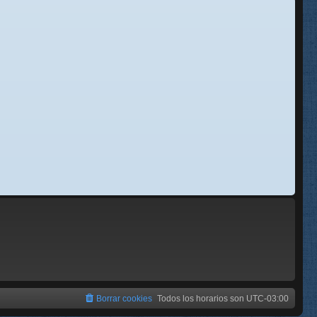
se
e
Borrar cookies
Todos los horarios son
UTC-03:00