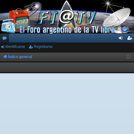
Identificarse
Registrarse
or
de
eg
os
nti
ist
Índice general
fic
ra
ar
rs
se
e