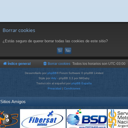
Borrar cookies
¿Estás seguro de querer borrar todas las cookies de este sitio?
Índice general
Borrar cookies
Todos los horarios son
UTC-03:00
Desarrollado por
phpBB
® Forum Software © phpBB Limited
Style por
Arty
- phpBB 3.3 por MrGaby
Traducción al español por
phpBB España
Privacidad
|
Condiciones
Sitios Amigos