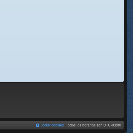
se
e
Borrar cookies
Todos los horarios son
UTC-03:00