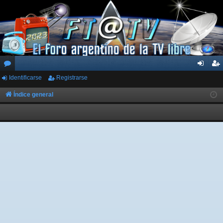
Identificarse
Registrarse
or
de
eg
os
nti
ist
Índice general
fic
ra
ar
rs
se
e