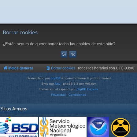
Borrar cookies
¿Estás seguro de querer borrar todas las cookies de este sitio?
Índice general
Borrar cookies
Todos los horarios son
UTC-03:00
Desarrollado por
phpBB
® Forum Software © phpBB Limited
Style por
Arty
- phpBB 3.3 por MrGaby
Traducción al español por
phpBB España
Privacidad
|
Condiciones
Sitios Amigos