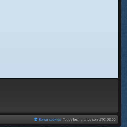
se
e
Borrar cookies
Todos los horarios son
UTC-03:00