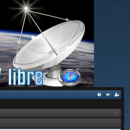
FA
de
eg
Q
nti
ist
fic
ra
ar
rs