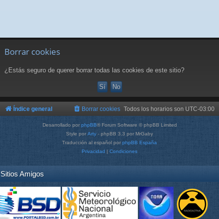
Borrar cookies
¿Estás seguro de querer borrar todas las cookies de este sitio?
Índice general
Borrar cookies
Todos los horarios son
UTC-03:00
Desarrollado por
phpBB
® Forum Software © phpBB Limited
Style por
Arty
- phpBB 3.3 por MrGaby
Traducción al español por
phpBB España
Privacidad
|
Condiciones
Sitios Amigos