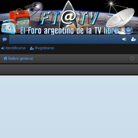
Identificarse
Registrarse
or
de
eg
os
nti
ist
Índice general
fic
ra
ar
rs
se
e