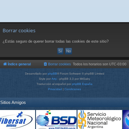
Borrar cookies
¿Estás seguro de querer borrar todas las cookies de este sitio?
Índice general
Borrar cookies
Todos los horarios son
UTC-03:00
Desarrollado por
phpBB
® Forum Software © phpBB Limited
Style por
Arty
- phpBB 3.3 por MrGaby
Traducción al español por
phpBB España
Privacidad
|
Condiciones
Sitios Amigos