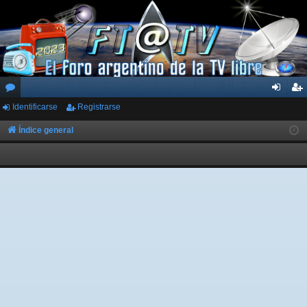
Identificarse
Registrarse
or
de
eg
os
nti
ist
Índice general
fic
ra
ar
rs
se
e