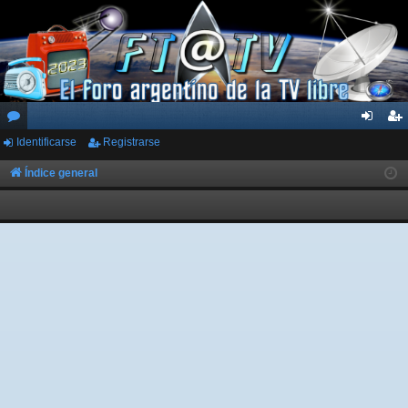
Identificarse
Registrarse
or
de
eg
os
nti
ist
Índice general
fic
ra
ar
rs
se
e