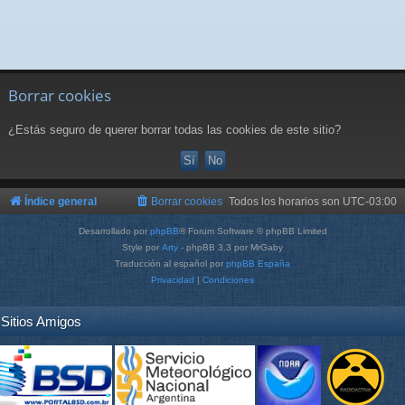
Borrar cookies
¿Estás seguro de querer borrar todas las cookies de este sitio?
Índice general
Borrar cookies
Todos los horarios son
UTC-03:00
Desarrollado por
phpBB
® Forum Software © phpBB Limited
Style por
Arty
- phpBB 3.3 por MrGaby
Traducción al español por
phpBB España
Privacidad
|
Condiciones
Sitios Amigos