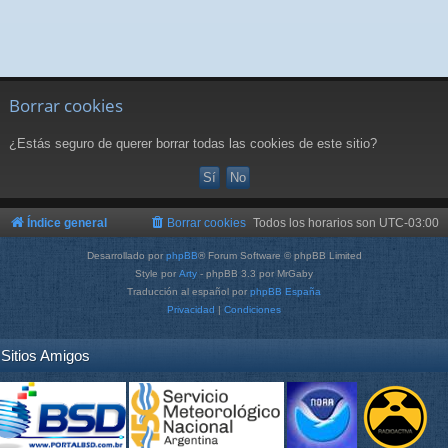
Borrar cookies
¿Estás seguro de querer borrar todas las cookies de este sitio?
Índice general
Borrar cookies
Todos los horarios son
UTC-03:00
Desarrollado por
phpBB
® Forum Software © phpBB Limited
Style por
Arty
- phpBB 3.3 por MrGaby
Traducción al español por
phpBB España
Privacidad
|
Condiciones
Sitios Amigos