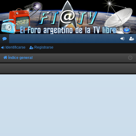
Identificarse
Registrarse
or
de
eg
os
nti
ist
Índice general
fic
ra
ar
rs
se
e