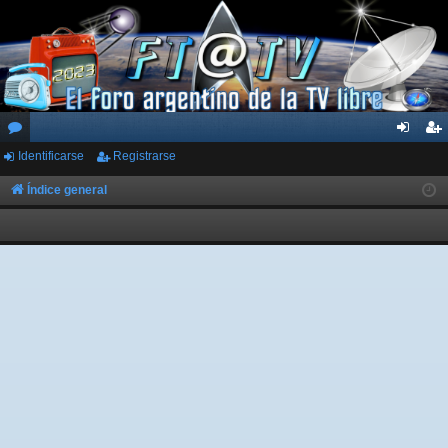
Identificarse
Registrarse
or
de
eg
os
nti
ist
Índice general
fic
ra
ar
rs
se
e