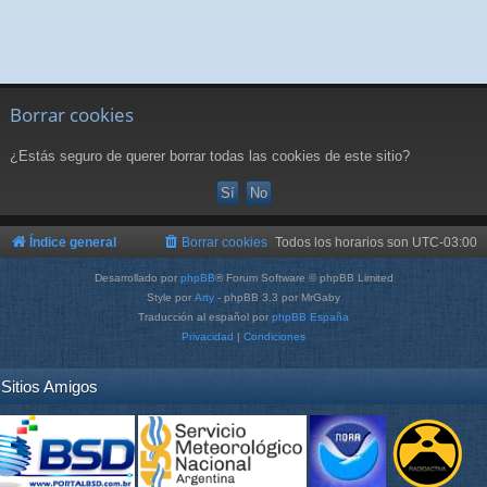
Borrar cookies
¿Estás seguro de querer borrar todas las cookies de este sitio?
Índice general
Borrar cookies
Todos los horarios son
UTC-03:00
Desarrollado por
phpBB
® Forum Software © phpBB Limited
Style por
Arty
- phpBB 3.3 por MrGaby
Traducción al español por
phpBB España
Privacidad
|
Condiciones
Sitios Amigos