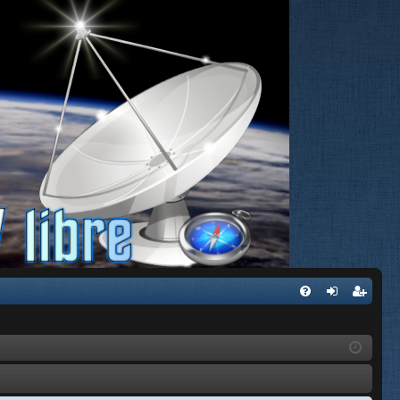
FA
de
eg
Q
nti
ist
fic
ra
ar
rs