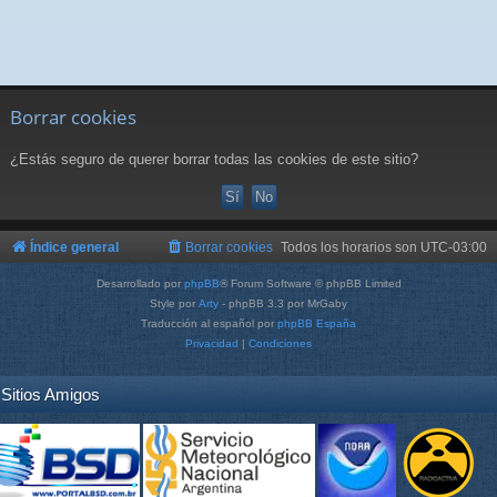
Borrar cookies
¿Estás seguro de querer borrar todas las cookies de este sitio?
Índice general
Borrar cookies
Todos los horarios son
UTC-03:00
Desarrollado por
phpBB
® Forum Software © phpBB Limited
Style por
Arty
- phpBB 3.3 por MrGaby
Traducción al español por
phpBB España
Privacidad
|
Condiciones
Sitios Amigos