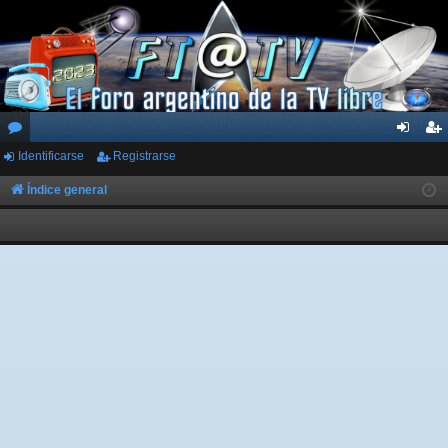
Identificarse
Registrarse
or
de
eg
os
nti
ist
Índice general
fic
ra
ar
rs
se
e