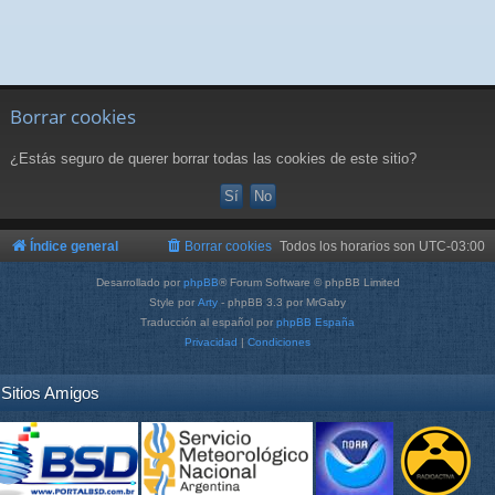
Borrar cookies
¿Estás seguro de querer borrar todas las cookies de este sitio?
Índice general
Borrar cookies
Todos los horarios son
UTC-03:00
Desarrollado por
phpBB
® Forum Software © phpBB Limited
Style por
Arty
- phpBB 3.3 por MrGaby
Traducción al español por
phpBB España
Privacidad
|
Condiciones
Sitios Amigos