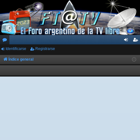
Identificarse
Registrarse
or
de
eg
os
nti
ist
Índice general
fic
ra
ar
rs
se
e