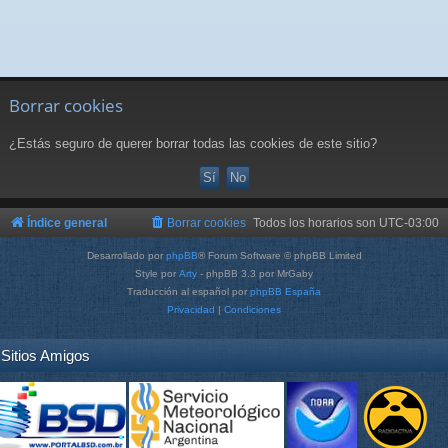
Borrar cookies
¿Estás seguro de querer borrar todas las cookies de este sitio?
Índice general
Borrar cookies
Todos los horarios son
UTC-03:00
Desarrollado por
phpBB
® Forum Software © phpBB Limited
Style por
Arty
- phpBB 3.3 por MrGaby
Traducción al español por
phpBB España
Privacidad
|
Condiciones
Sitios Amigos