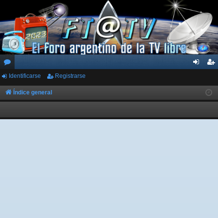
Identificarse
Registrarse
or
de
eg
os
nti
ist
Índice general
fic
ra
ar
rs
se
e