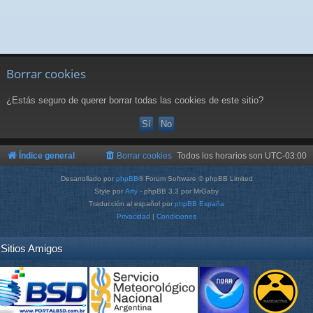
Borrar cookies
¿Estás seguro de querer borrar todas las cookies de este sitio?
Índice general
Borrar cookies
Todos los horarios son
UTC-03:00
Desarrollado por
phpBB
® Forum Software © phpBB Limited
Style por
Arty
- phpBB 3.3 por MrGaby
Traducción al español por
phpBB España
Privacidad
|
Condiciones
Sitios Amigos