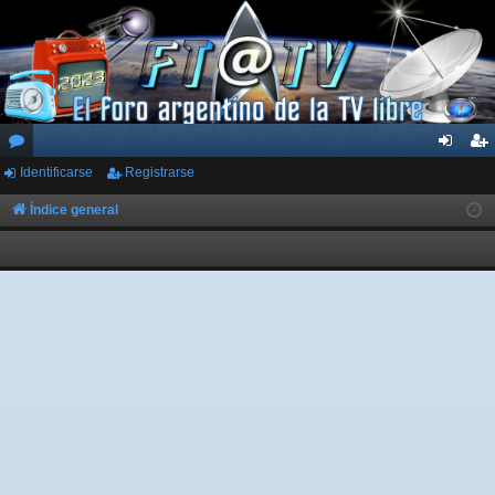
Identificarse
Registrarse
or
de
eg
os
nti
ist
Índice general
fic
ra
ar
rs
se
e